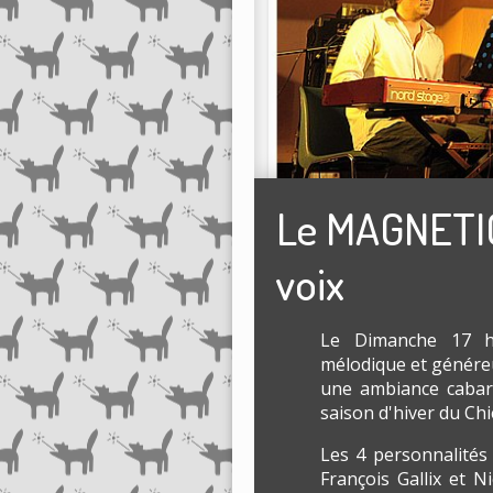
Le MAGNETIC
voix
Le Dimanche 17 
mélodique et généreu
une ambiance cabare
saison d'hiver du Chi
Les 4 personnalités
François Gallix et N