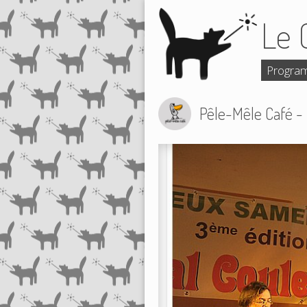
Le 
Progra
Pêle-Mêle Café -