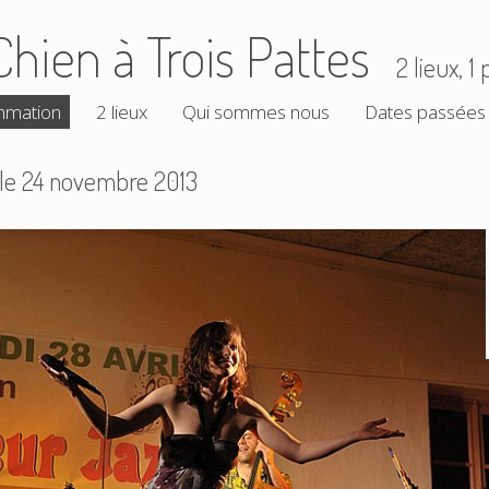
Chien à Trois Pattes
2 lieux, 
mmation
2 lieux
Qui sommes nous
Dates passées
 le 24 novembre 2013